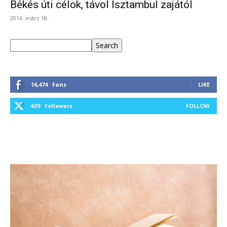
Békés úti célok, távol Isztambul zajától
2016. márc 18.
Keresés
Search
16,474
Fans
LIKE
639
Followers
FOLLOW