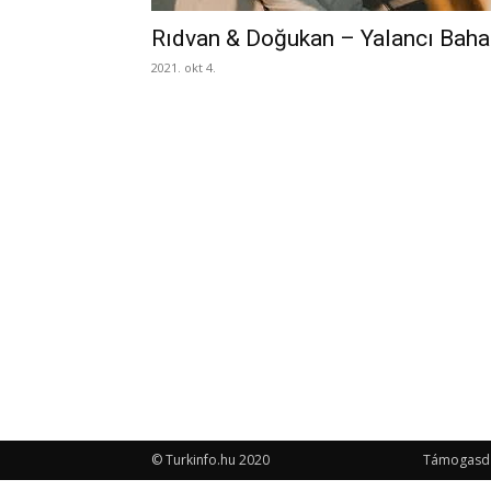
Rıdvan & Doğukan – Yalancı Baha
2021. okt 4.
© Turkinfo.hu 2020
Támogasd a