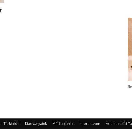
r
Re
 Türkinfót!
Kiadványaink
Médiaajánlat
Impresszum
Adatkezelési Tá