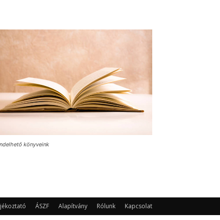
ndelhető könyveink
jékoztató
ÁSZF
Alapítvány
Rólunk
Kapcsolat