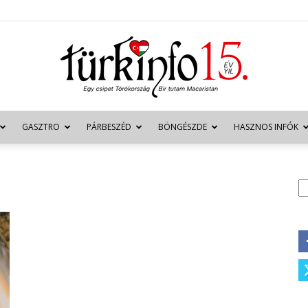
GASZTRO
PÁRBESZÉD
BÖNGÉSZDE
HASZNOS INFÓK
Türkinfo
K