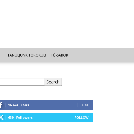
TANULJUNK TÖRÖKÜL!
TŰ-SAROK
eresés
Search
16,474
Fans
LIKE
639
Followers
FOLLOW