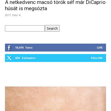
A netkedvenc macsó török séf már DiCaprio
húsát is megsózta
2017. febr 4.
Keresés
Search
16,474
Fans
LIKE
639
Followers
FOLLOW