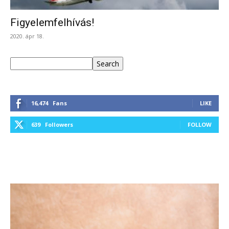
Figyelemfelhívás!
2020. ápr 18.
Keresés
Search
16,474
Fans
LIKE
639
Followers
FOLLOW