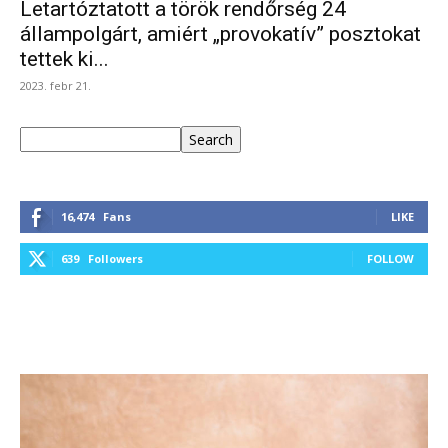
Letartóztatott a török rendőrség 24
állampolgárt, amiért „provokatív” posztokat
tettek ki...
2023. febr 21.
Keresés
Search
16,474
Fans
LIKE
639
Followers
FOLLOW