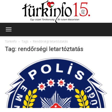
Türkinfo
Türkinfo
Tags
Rendőrségi letartóztatás
Tag: rendőrségi letartóztatás