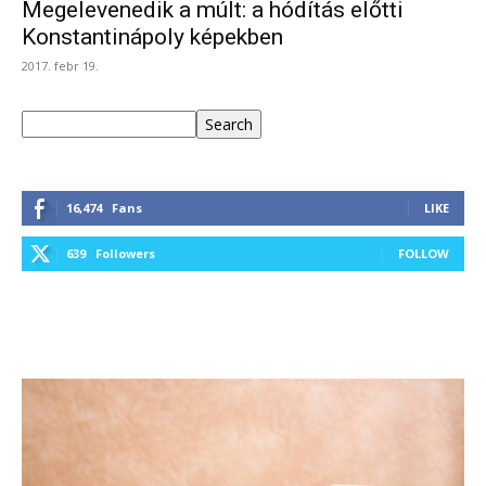
Megelevenedik a múlt: a hódítás előtti
Konstantinápoly képekben
2017. febr 19.
Keresés
Search
16,474
Fans
LIKE
639
Followers
FOLLOW