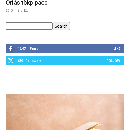
Óriás tökpipacs
2015. márc 12.
Keresés
Search
16,474
Fans
LIKE
639
Followers
FOLLOW