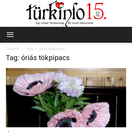
Türkinfo
Türkinfo
Tags
óriás tökpipacs
Tag: óriás tökpipacs