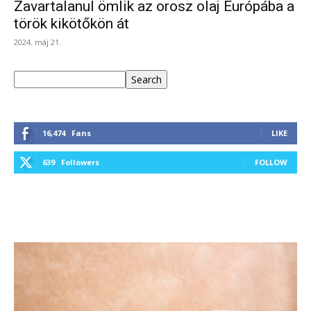
Zavartalanul ömlik az orosz olaj Európába a
török kikötőkön át
2024. máj 21.
Keresés
Search
16,474
Fans
LIKE
639
Followers
FOLLOW