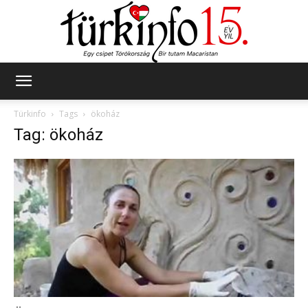
Türkinfo
Türkinfo
Tags
ökoház
Tag: ökoház