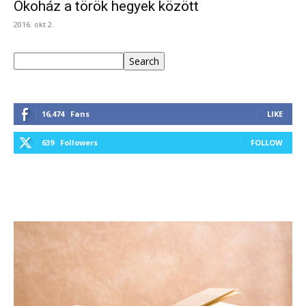
Ökoház a török hegyek között
2016. okt 2.
Keresés
Search
16,474
Fans
LIKE
639
Followers
FOLLOW