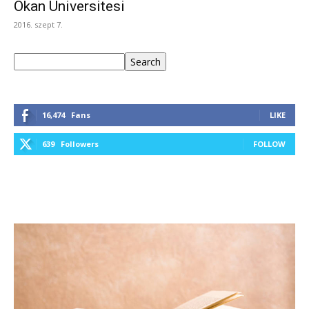
Okan Üniversitesi
2016. szept 7.
Keresés
Search
16,474
Fans
LIKE
639
Followers
FOLLOW