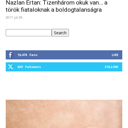
Nazlan Ertan: Tizenhárom okuk van… a
török fiataloknak a boldogtalanságra
2017. júl 29.
Keresés
Search
16,474
Fans
LIKE
639
Followers
FOLLOW