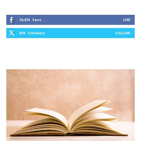
16,474
Fans
LIKE
639
Followers
FOLLOW