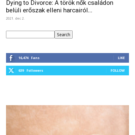
Dying to Divorce: A török nők családon
belüli erőszak elleni harcairól...
2021. dec 2.
Keresés
Search
16,474
Fans
LIKE
639
Followers
FOLLOW