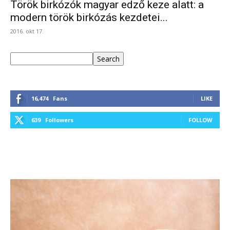
Török birkózók magyar edző keze alatt: a
modern török birkózás kezdetei...
2016. okt 17.
Keresés
Search
16,474
Fans
LIKE
639
Followers
FOLLOW