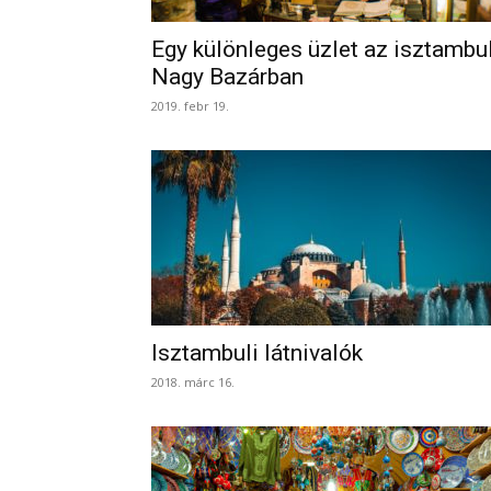
Egy különleges üzlet az isztambul
Nagy Bazárban
2019. febr 19.
Isztambuli látnivalók
2018. márc 16.