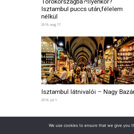
Törökországba?!Ilyenkor?
Isztambul puccs után,félelem
nélkül
2016. aug 17.
Isztambul látnivalói – Nagy Bazá
2016. júl 1.
We use cookies to ensure that we give you th
© Turkinfo.hu 2020
Támogasd a