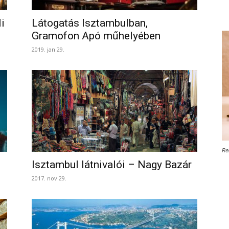
i
Látogatás Isztambulban,
Gramofon Apó műhelyében
2019. jan 29.
Re
Isztambul látnivalói – Nagy Bazár
2017. nov 29.