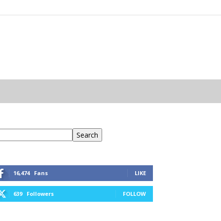
eresés
Search
16,474
Fans
LIKE
639
Followers
FOLLOW