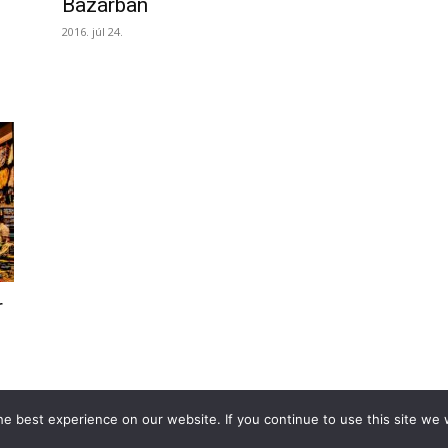
Bazárban
2016. júl 24.
r
e best experience on our website. If you continue to use this site we w
 Türkinfót!
Kiadványaink
Médiaajánlat
Impresszum
Adatkezelési Tá