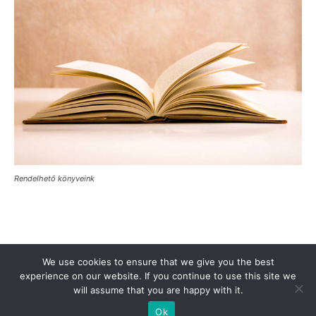
Rendelhető könyveink
Támogasd a Türkinfót!
Kiadványaink
Médiaajánlat
We use cookies to ensure that we give you the best
Impresszum
Adatkezelési Tájékoztató
ÁSZF
Alapítvány
experience on our website. If you continue to use this site we
will assume that you are happy with it.
Rólunk
Kapcsolat
Ok
© Turkinfo.hu 2020