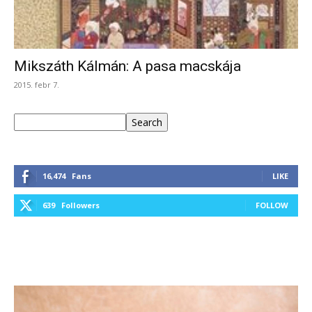
Mikszáth Kálmán: A pasa macskája
2015. febr 7.
Keresés
Search
16,474
Fans
LIKE
639
Followers
FOLLOW