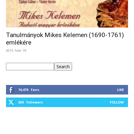
Tanulmányok Mikes Kelemen (1690-1761)
emlékére
2015. febr 19.
Keresés
Search
16,474
Fans
LIKE
639
Followers
FOLLOW