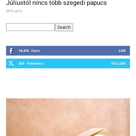
Júliustól nincs több szegedi papucs
2015. júl 2.
Keresés
Search
16,474
Fans
LIKE
639
Followers
FOLLOW