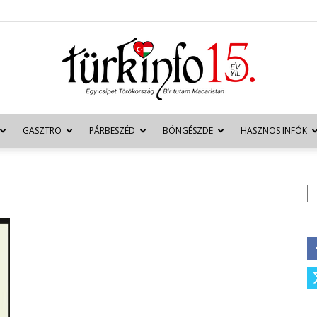
GASZTRO
PÁRBESZÉD
BÖNGÉSZDE
HASZNOS INFÓK
Türkinfo
K