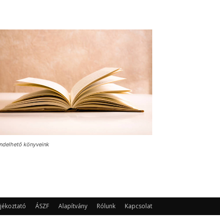
ndelhető könyveink
jékoztató
ÁSZF
Alapítvány
Rólunk
Kapcsolat