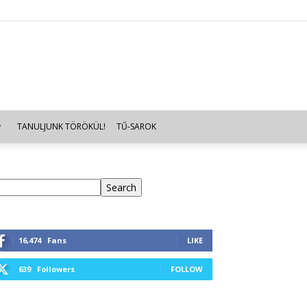
TANULJUNK TÖRÖKÜL!
TŰ-SAROK
eresés
Search
16,474
Fans
LIKE
639
Followers
FOLLOW