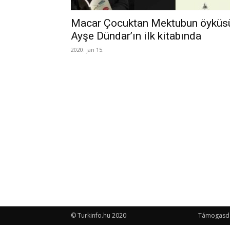
Macar Çocuktan Mektubun öyküs
Ayşe Dündar’ın ilk kitabında
2020. jan 15.
© Turkinfo.hu 2020
Támogasd a