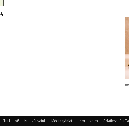
ü,
Re
 Türkinfót!
Kiadványaink
Médiaajánlat
Impresszum
Adatkezelési Tá