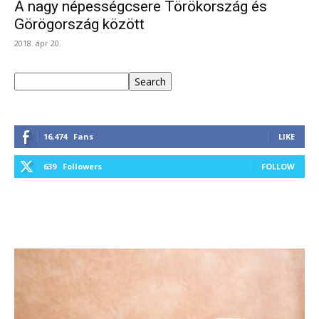
A nagy népességcsere Törökország és
Görögország között
2018. ápr 20.
Keresés
Search
16,474
Fans
LIKE
639
Followers
FOLLOW