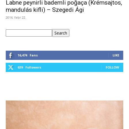
Labne peynirli bademli poğaça (Krémsajtos,
mandulás kifli) – Szegedi Ági
2016. febr 22.
Keresés
Search
16,474
Fans
LIKE
639
Followers
FOLLOW