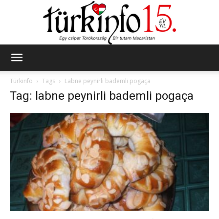
Türkinfo
Türkinfo
Tags
Labne peynirli bademli pogaça
Tag: labne peynirli bademli pogaça