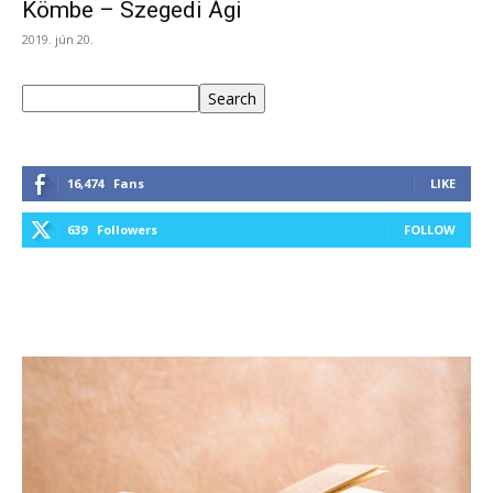
Kömbe – Szegedi Ági
2019. jún 20.
Keresés
Search
16,474
Fans
LIKE
639
Followers
FOLLOW