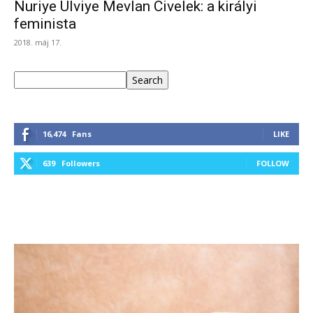
Nuriye Ulviye Mevlan Civelek: a királyi
feminista
2018. máj 17.
Keresés
Search
16,474
Fans
LIKE
639
Followers
FOLLOW