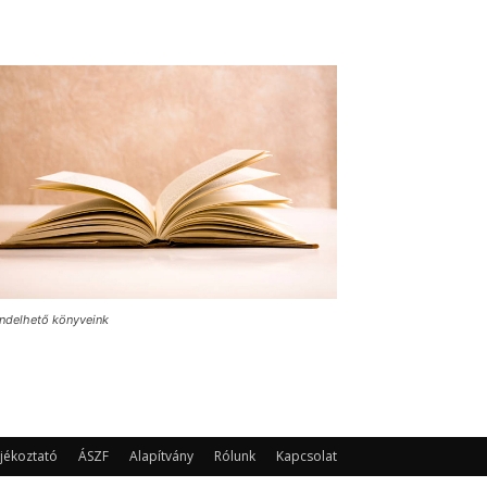
ndelhető könyveink
jékoztató
ÁSZF
Alapítvány
Rólunk
Kapcsolat