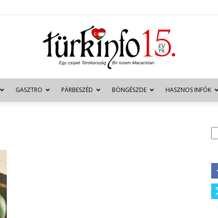
GASZTRO
PÁRBESZÉD
BÖNGÉSZDE
HASZNOS INFÓK
Türkinfo
K