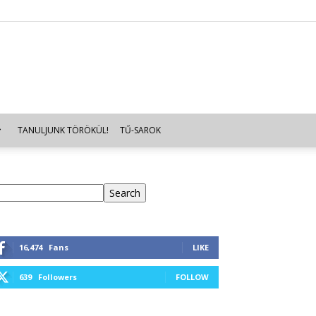
TANULJUNK TÖRÖKÜL!
TŰ-SAROK
eresés
Search
16,474
Fans
LIKE
639
Followers
FOLLOW