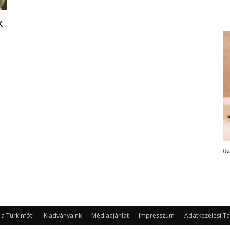
k
Re
 Türkinfót!
Kiadványaink
Médiaajánlat
Impresszum
Adatkezelési Tá