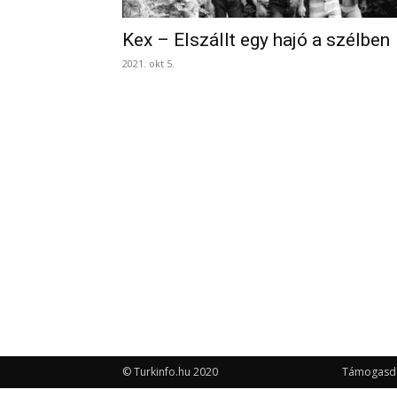
Kex – Elszállt egy hajó a szélben
2021. okt 5.
© Turkinfo.hu 2020
Támogasd a