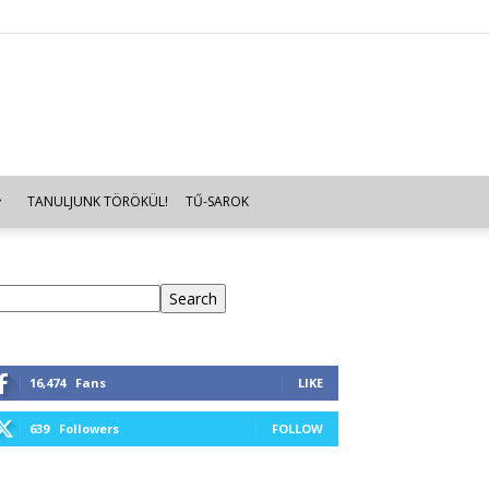
TANULJUNK TÖRÖKÜL!
TŰ-SAROK
eresés
Search
16,474
Fans
LIKE
639
Followers
FOLLOW