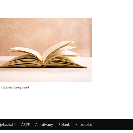
ndelhető könyveink
jékoztató
ÁSZF
Alapítvány
Rólunk
Kapcsolat