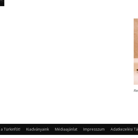
Re
 Türkinfót!
Kiadványaink
Médiaajánlat
Impresszum
Adatkezelési Tá