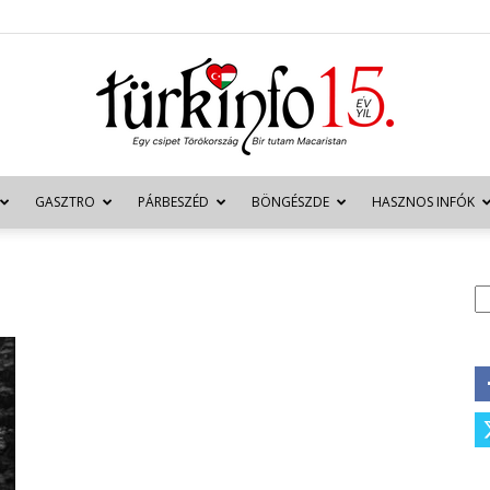
GASZTRO
PÁRBESZÉD
BÖNGÉSZDE
HASZNOS INFÓK
Türkinfo
K