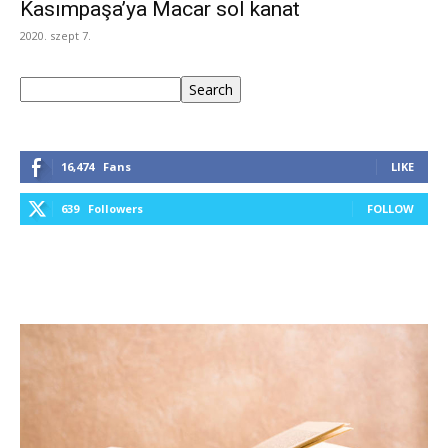
Kasımpaşa’ya Macar sol kanat
2020. szept 7.
Keresés
Search
16,474
Fans
LIKE
639
Followers
FOLLOW