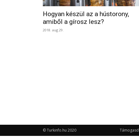
Hogyan készül az a hústorony,
amiből a gírosz lesz?
2018. aug 29.
© Turkinfo.hu 2020
Támogasd a