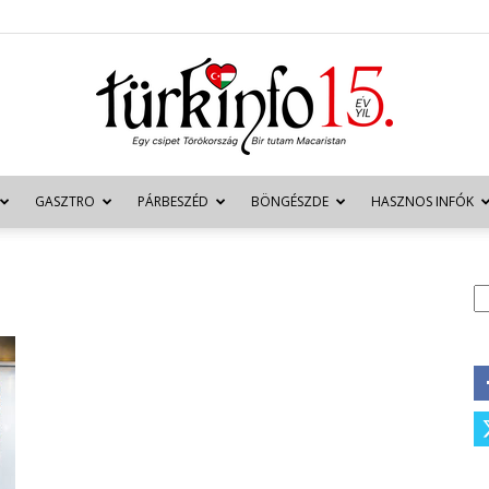
GASZTRO
PÁRBESZÉD
BÖNGÉSZDE
HASZNOS INFÓK
Türkinfo
K