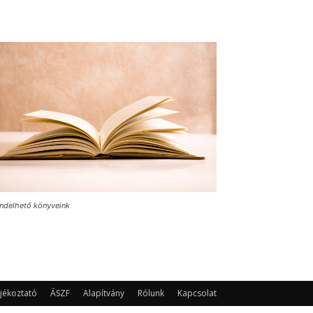
ndelhető könyveink
jékoztató
ÁSZF
Alapítvány
Rólunk
Kapcsolat