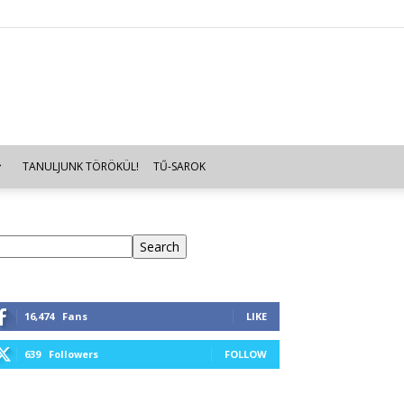
TANULJUNK TÖRÖKÜL!
TŰ-SAROK
eresés
Search
16,474
Fans
LIKE
639
Followers
FOLLOW