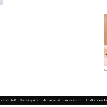
Re
 Türkinfót!
Kiadványaink
Médiaajánlat
Impresszum
Adatkezelési Tá