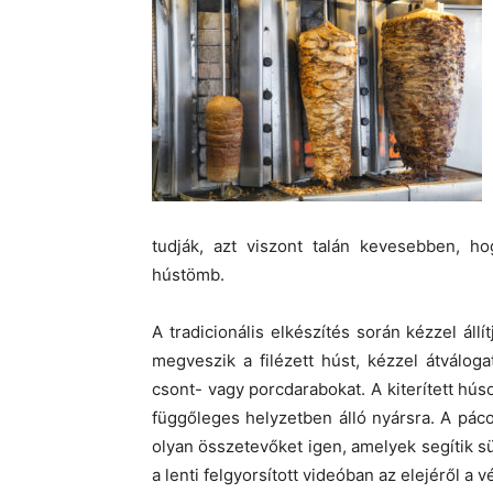
tudják, azt viszont talán kevesebben, h
hústömb.
A tradicionális elkészítés során kézzel áll
megveszik a filézett húst, kézzel átválog
csont- vagy porcdarabokat. A kiterített hú
függőleges helyzetben álló nyársra. A pác
olyan összetevőket igen, amelyek segítik s
a lenti felgyorsított videóban az elejéről a