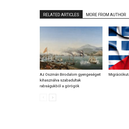
RELATED ARTICLES
MORE FROM AUTHOR
Az Oszmán Birodalom gyengeségeit
Migrációkuta
kihasználva szabadultak
rabságukból a görögök