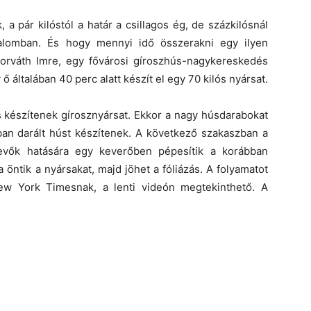
 pár kilóstól a határ a csillagos ég, de százkilósnál
galomban. És hogy mennyi idő összerakni egy ilyen
-Horváth Imre, egy fővárosi gíroszhús-nagykereskedés
 általában 40 perc alatt készít el egy 70 kilós nyársat.
 készítenek gírosznyársat. Ekkor a nagy húsdarabokat
sban darált húst készítenek. A következő szakaszban a
evők hatására egy keverőben pépesítik a korábban
 öntik a nyársakat, majd jöhet a fóliázás. A folyamatot
w York Timesnak, a lenti videón megtekinthető. A