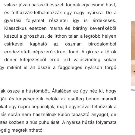
válasz józan paraszti ésszel: fognak egy csomó húst,
és felhúzzák-felhalmozzák egy nagy nyársra. De a
gyártási folyamat részletei így is érdekesek.
Klasszikus esetben marha és bárány keverékéből
készül a gíroszhús, de itthon talán a legtöbb helyen
csirkével kapható az oszmán birodalomból
eredeztetett népszerű street food. A gírosz a török
döner kifejezésből ered, ezt valószínűleg sokan
ogy miként is áll össze a függőleges nyárson forgó
ítják össze a hústömböt. Általában ez úgy néz ki, hogy
Re
atják és kinyesegetik belőle az esetleg benne maradt
sokat egy napra bepácolják, majd egyesével felhúzzák a
olás során nem használnak külön tapasztó anyagot, de
ütés közben a hús puhulását. A nyársa húzás folyamata
 végéig megtekinthető: