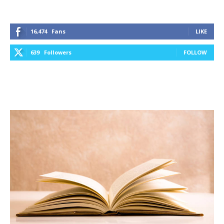
16,474
Fans
LIKE
639
Followers
FOLLOW