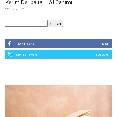
Kerim Delibalta – Al Canımı
2024. szept 20.
Keresés
Search
16,474
Fans
LIKE
639
Followers
FOLLOW