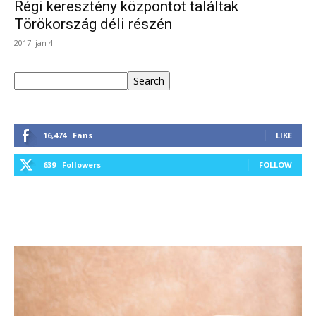
Régi keresztény központot találtak
Törökország déli részén
2017. jan 4.
Keresés
Search
16,474
Fans
LIKE
639
Followers
FOLLOW