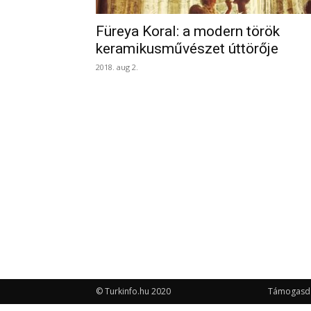
Füreya Koral: a modern török
keramikusművészet úttörője
2018. aug 2.
© Turkinfo.hu 2020
Támogasd a