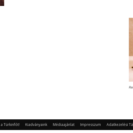
Re
 Türkinfót!
Kiadványaink
Médiaajánlat
Impresszum
Adatkezelési Tá