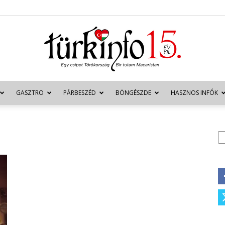
GASZTRO
PÁRBESZÉD
BÖNGÉSZDE
HASZNOS INFÓK
Türkinfo
K