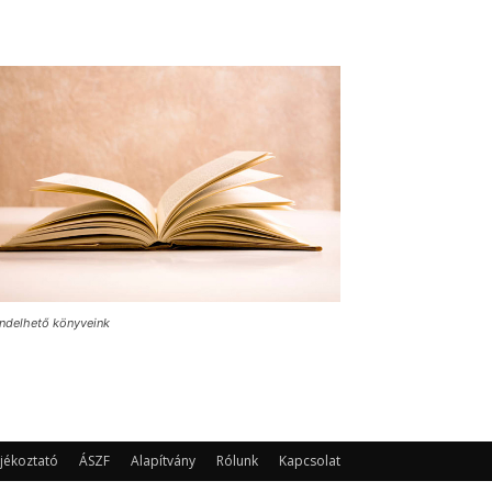
ndelhető könyveink
jékoztató
ÁSZF
Alapítvány
Rólunk
Kapcsolat