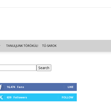
TANULJUNK TÖRÖKÜL!
TŰ-SAROK
eresés
Search
16,474
Fans
LIKE
639
Followers
FOLLOW