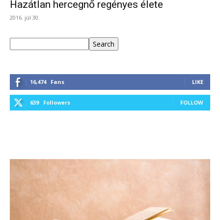
Hazátlan hercegnő regényes élete
2016. júl 30.
Keresés
Search
16,474
Fans
LIKE
639
Followers
FOLLOW