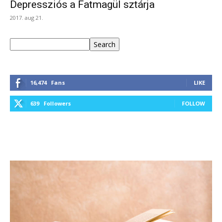
Depressziós a Fatmagül sztárja
2017. aug 21.
Keresés
Search
16,474
Fans
LIKE
639
Followers
FOLLOW