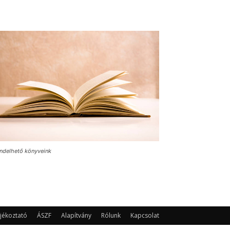
ndelhető könyveink
jékoztató
ÁSZF
Alapítvány
Rólunk
Kapcsolat