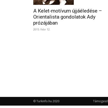
A Kelet-motívum újjáéledése –
Orientalista gondolatok Ady
prózájában
2015. febr 12.
© Turkinfo.hu 2020
Támogasd a