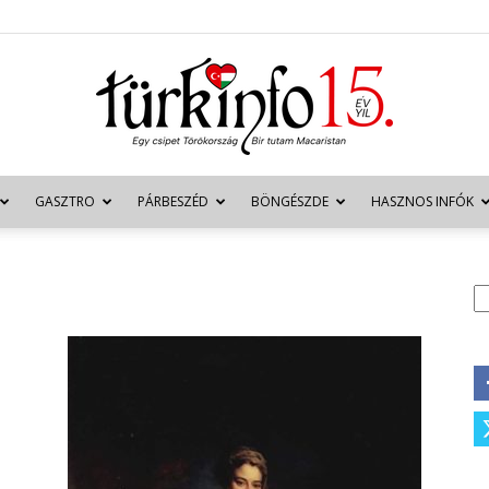
GASZTRO
PÁRBESZÉD
BÖNGÉSZDE
HASZNOS INFÓK
Türkinfo
K