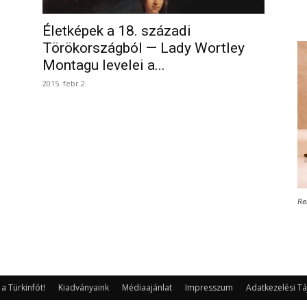
Életképek a 18. századi
Törökországból — Lady Wortley
Montagu levelei a...
2015. febr 2.
Re
 Türkinfót!
Kiadványaink
Médiaajánlat
Impresszum
Adatkezelési Tá