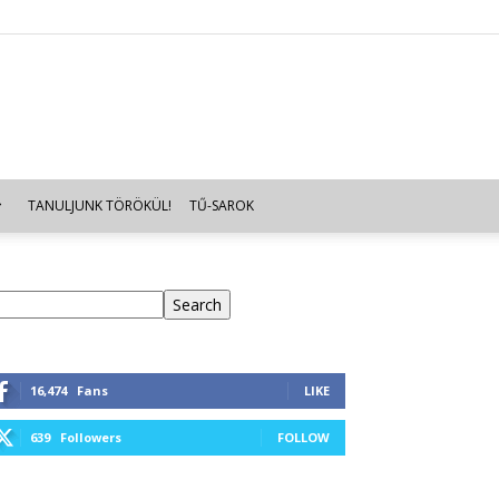
TANULJUNK TÖRÖKÜL!
TŰ-SAROK
eresés
Search
16,474
Fans
LIKE
639
Followers
FOLLOW