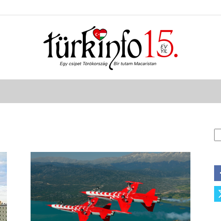
Türkinfo
K