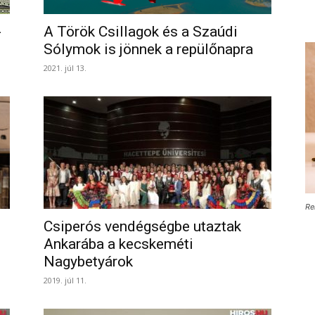
-
A Török Csillagok és a Szaúdi
Sólymok is jönnek a repülőnapra
2021. júl 13.
Re
Csiperós vendégségbe utaztak
Ankarába a kecskeméti
Nagybetyárok
2019. júl 11.