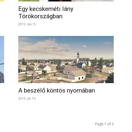
Egy kecskeméti lány
Törökországban
2015. dec 9.
A beszélő köntös nyomában
2015. júl 15.
Page 1 of 2