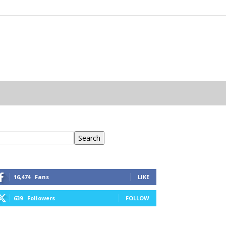
eresés
Search
16,474
Fans
LIKE
639
Followers
FOLLOW