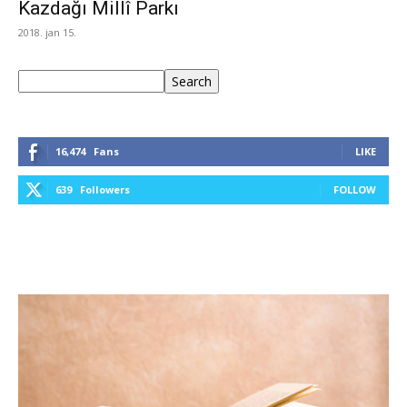
Kazdağı Millî Parkı
2018. jan 15.
Keresés
Search
16,474
Fans
LIKE
639
Followers
FOLLOW