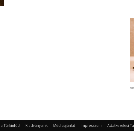
Re
 Türkinfót!
Kiadványaink
Médiaajánlat
Impresszum
Adatkezelési Tá