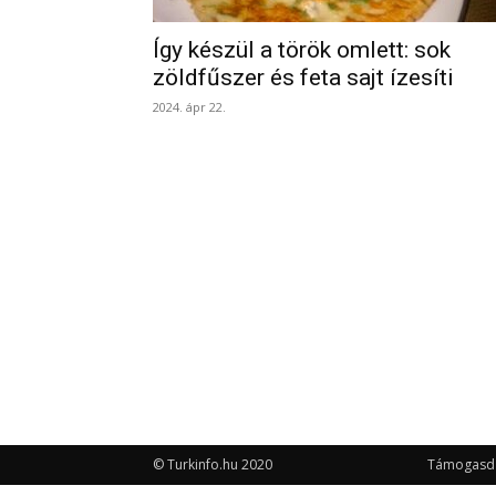
Így készül a török omlett: sok
zöldfűszer és feta sajt ízesíti
2024. ápr 22.
© Turkinfo.hu 2020
Támogasd a