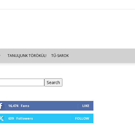
TANULJUNK TÖRÖKÜL!
TŰ-SAROK
eresés
Search
16,474
Fans
LIKE
639
Followers
FOLLOW