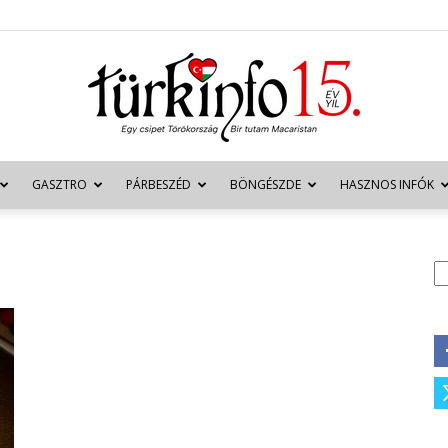
GASZTRO
PÁRBESZÉD
BÖNGÉSZDE
HASZNOS INFÓK
Türkinfo
K