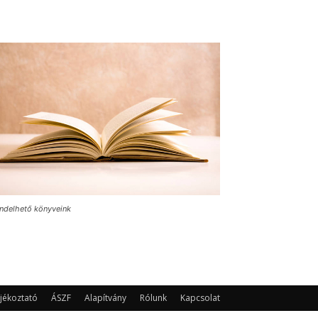
ndelhető könyveink
jékoztató
ÁSZF
Alapítvány
Rólunk
Kapcsolat