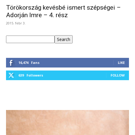
Törökország kevésbé ismert szépségei –
Adorján Imre – 4. rész
2015. febr 3.
Keresés
Search
16,474
Fans
LIKE
639
Followers
FOLLOW