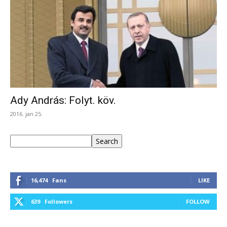
Ady András: Folyt. köv.
2016. jan 25.
Keresés
Search
16,474
Fans
LIKE
639
Followers
FOLLOW