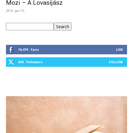
Mozi – A Lovasíjász
2016. jan 15.
Keresés
Search
16,474
Fans
LIKE
639
Followers
FOLLOW