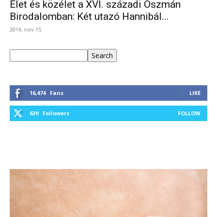
Élet és közélet a XVI. századi Oszmán
Birodalomban: Két utazó Hannibál...
2016. nov 15.
Keresés
Search
16,474
Fans
LIKE
639
Followers
FOLLOW