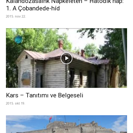
Kalandozásaink Napkeleten – Hatodik nap:
1. A Çobandede-híd
2015. nov 22.
Kars – Tanıtımı ve Belgeseli
2015. okt 19.