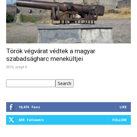
Török végvárat védtek a magyar
szabadságharc menekültjei
2015. szept 9.
Keresés
Search
16,474
Fans
LIKE
639
Followers
FOLLOW