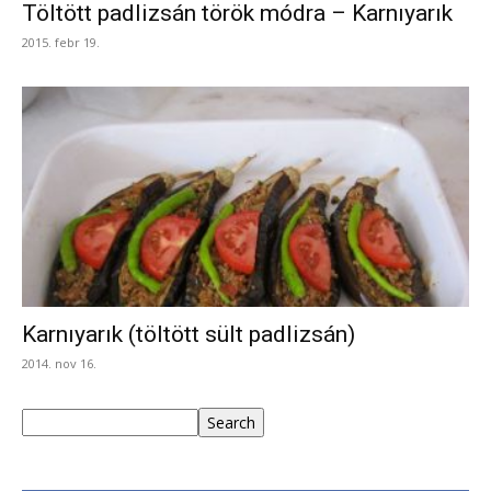
Töltött padlizsán török módra – Karnıyarık
2015. febr 19.
Karnıyarık (töltött sült padlizsán)
2014. nov 16.
Keresés
Search