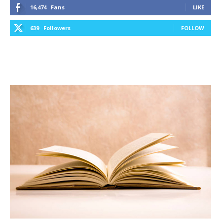
16,474
Fans
LIKE
639
Followers
FOLLOW