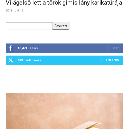
Világelső lett a török gimis lány karikatúrája
2019. okt 18.
Keresés
Search
16,474
Fans
LIKE
639
Followers
FOLLOW