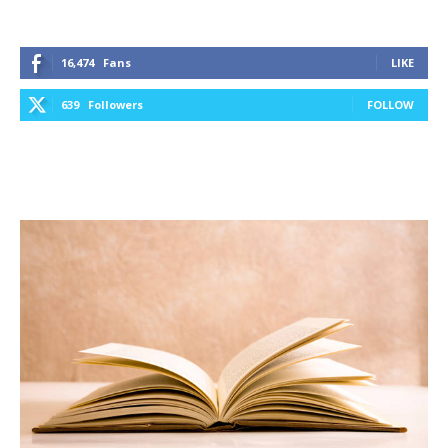
16,474
Fans
LIKE
639
Followers
FOLLOW