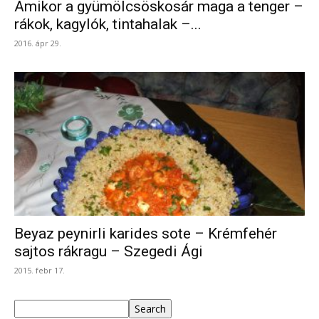
Amikor a gyümölcsöskosár maga a tenger –
rákok, kagylók, tintahalak –...
2016. ápr 29.
Beyaz peynirli karides sote – Krémfehér
sajtos rákragu – Szegedi Ági
2015. febr 17.
Keresés
Search