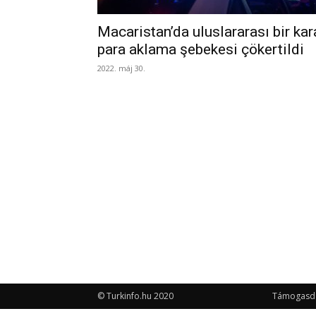
Macaristan’da uluslararası bir kar
para aklama şebekesi çökertildi
2022. máj 30.
© Turkinfo.hu 2020
Támogasd a