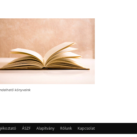
ndelhető könyveink
jékoztató
ÁSZF
Alapítvány
Rólunk
Kapcsolat