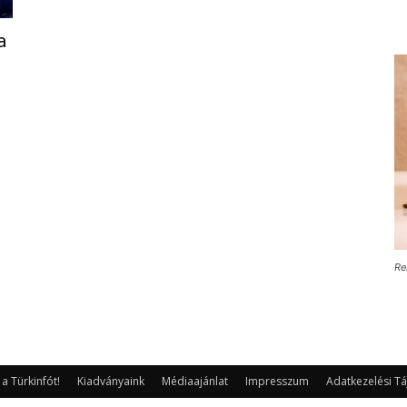
a
Re
 Türkinfót!
Kiadványaink
Médiaajánlat
Impresszum
Adatkezelési Tá