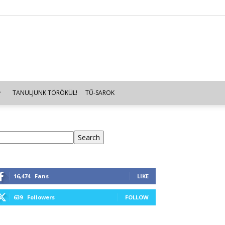
TANULJUNK TÖRÖKÜL!
TŰ-SAROK
eresés
Search
16,474
Fans
LIKE
639
Followers
FOLLOW