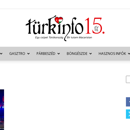
GASZTRO
PÁRBESZÉD
BÖNGÉSZDE
HASZNOS INFÓK
Türkinfo
K