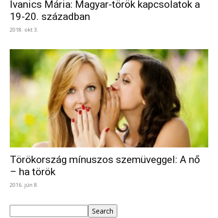
Ivanics Mária: Magyar-török kapcsolatok a
19-20. században
2018. okt 3.
Törökország mínuszos szemüveggel: A nő
– ha török
2016. jún 8.
Keresés
Search