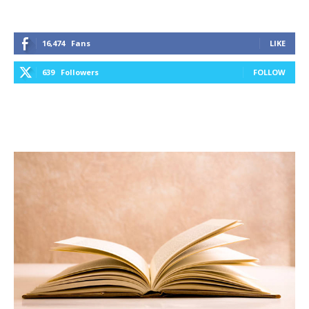
16,474
Fans
LIKE
639
Followers
FOLLOW