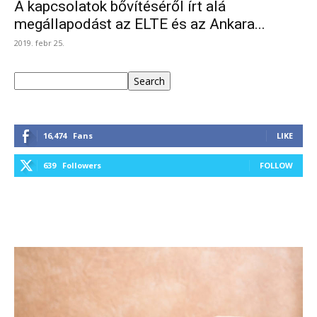
A kapcsolatok bővítéséről írt alá
megállapodást az ELTE és az Ankara...
2019. febr 25.
Keresés
Search
16,474
Fans
LIKE
639
Followers
FOLLOW