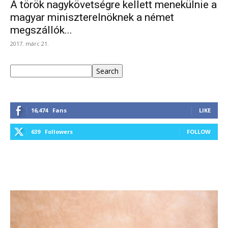
A török nagykövetségre kellett menekülnie a
magyar miniszterelnöknek a német
megszállók...
2017. márc 21.
Keresés
Search
16,474
Fans
LIKE
639
Followers
FOLLOW